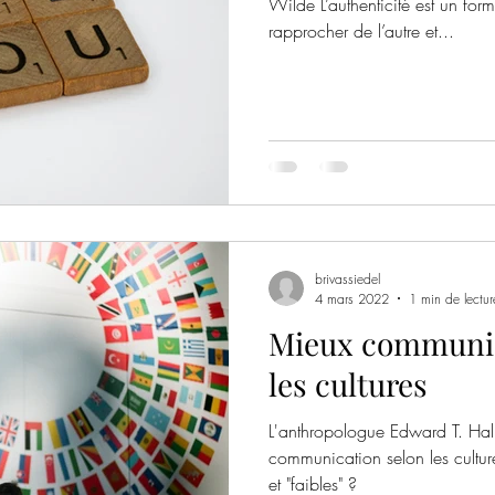
Wilde L’authenticité est un fo
rapprocher de l’autre et...
brivassiedel
4 mars 2022
1 min de lectur
Mieux communiq
les cultures
L'anthropologue Edward T. Hall
communication selon les culture
et "faibles" ?