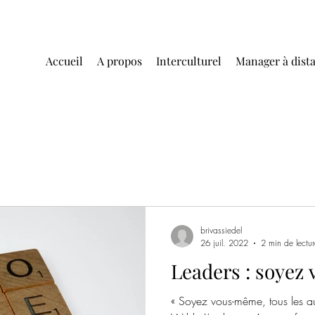
Accueil
A propos
Interculturel
Manager à dist
brivassiedel
26 juil. 2022
2 min de lectur
Leaders : soyez
« Soyez vous-même, tous les au