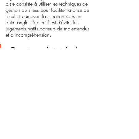
piste consiste à utiliser les techniques de 
gestion du stress pour faciliter la prise de 
recul et percevoir la situation sous un 
autre angle. L’objectif est d’éviter les 
jugements hâtifs porteurs de malentendus 
et d’incompréhension. 
« There is no substitute for the 
hard work of preparation » 
Winston Churchill
Dans un contexte monoculturel, la 
préparation d’une négociation est 
essentielle. Dans une situation  
multiculturelle, le contexte est encore bien 
plus complexe en raison des potentielles 
divergences en matière de 
communication. Il est donc impératif de 
préparer sa négociation encore plus. 
Préparer, préparer, préparer. 